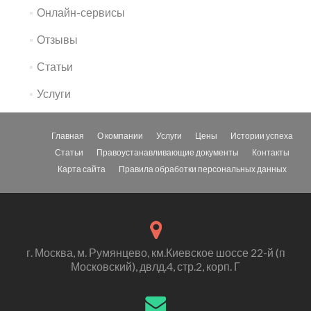
Онлайн-сервисы
Отзывы
Статьи
Услуги
Главная
О компании
Услуги
Цены
Истории успеха
Статьи
Правоустанавливающие документы
Контакты
Карта сайта
Правила обработки персональных данных
г. Москва, м. Румянцево, км.Киевское шоссе 22-й (п
Московский), двлд.4, стр.2, корп. Г